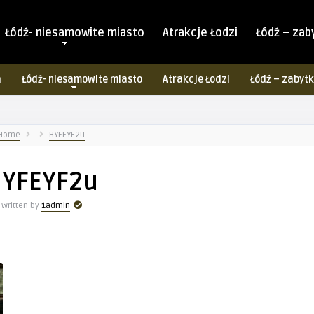
Łódź- niesamowite miasto
Atrakcje Łodzi
Łódź – zab
a
Łódź- niesamowite miasto
Atrakcje Łodzi
Łódź – zabytk
Home
HYFEYF2u
YFEYF2u
Written by
1admin