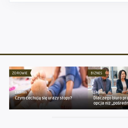
ZDROWIE
BIZNES
1admin
1admin
Czym cechują się urazy stopy?
Dlaczego biuro pr
opcja niż „pośred