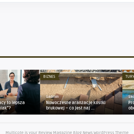
BIZNES
TUR
1admin
1a
acy to lepsza
Nowoczesne aranżacje kostki
Pr
niak”?
brukowej – co jest naj ...
ob
Multicote is your Review Magazine Blog News WordPress Theme