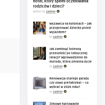
hotel, który spełni oczekiwania
rodziców i dzieci?
Written by
1admin
Wszawica na koloniach – jak
przygotować dziecko przed
wyjazdem?
by
1admin
BIZNES
BIZNES
Jak zamknąć bolesną
przeszłość po toksycznej
relacji? Wprowadzenie do
1admin
1admin
metody, która zmienia życie
promisów
Wszawica na koloniach – jak
Jak zamkną
by
1admin
przygotować dziecko przed wy ...
toksycznej r
Renowacja starego garażu
czy nowy prefabrykat – co
wybrać w 2026 roku?
by
1admin
Zimowe hartowanie