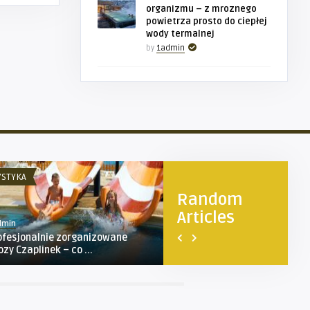
organizmu – z mroznego
powietrza prosto do ciepłej
wody termalnej
by
1admin
YSTYKA
NIERUCHOMOŚCI
Random
Articles
dmin
1admin
ofesjonalnie zorganizowane
Kontener 3 m3 w Dąbrowie
ozy Czaplinek – co ...
Górniczej – Idealne Rozwi ...