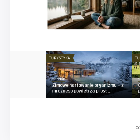
TURYSTYKA
TU
1admin
Zimowe hartowanie organizmu – z
mroznego powietrza prost ...
C