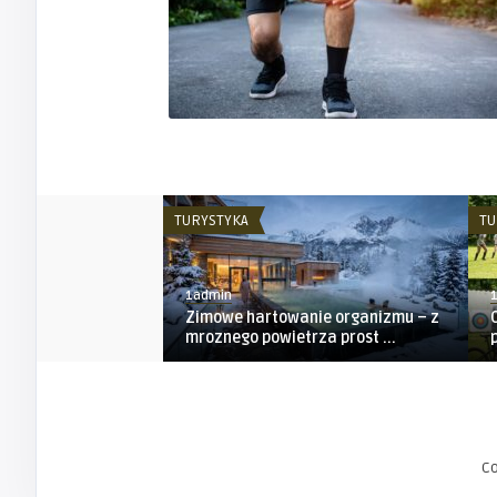
TURYSTYKA
TU
1admin
Zimowe hartowanie organizmu – z
mroznego powietrza prost ...
C