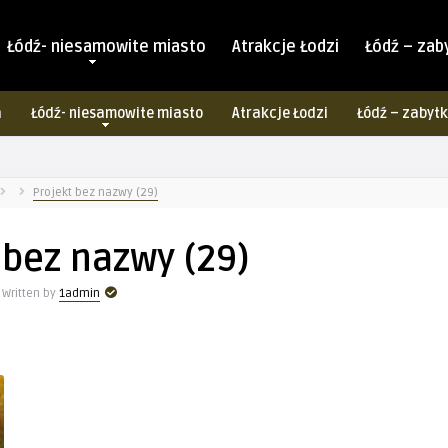
Łódź- niesamowite miasto
Atrakcje Łodzi
Łódź – zab
a
Łódź- niesamowite miasto
Atrakcje Łodzi
Łódź – zabytk
Projekt bez nazwy (29)
 bez nazwy (29)
Written by
1admin