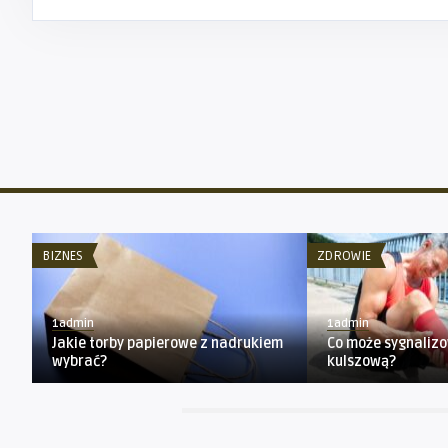
BIZNES
ZDROWIE
1admin
1admin
Jakie torby papierowe z nadrukiem
Co może sygnaliz
wybrać?
kulszową?