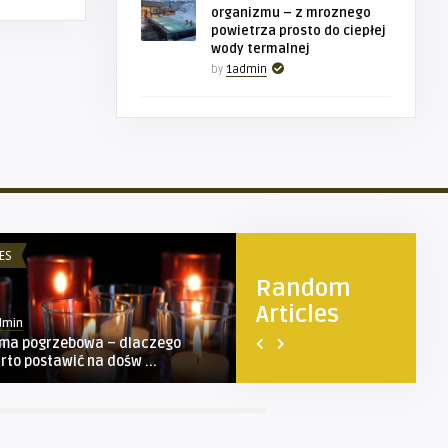
organizmu – z mroznego
powietrza prosto do ciepłej
wody termalnej
by
1admin
ES
TURYSTYKA
Random
Articles
dmin
1admin
rma pogrzebowa – dlaczego
Padel – więcej niż tylko gra! 
rto postawić na dośw ...
powodów, aby sprób ...