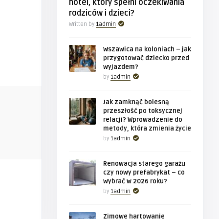
hotel, który spełni oczekiwania
rodziców i dzieci?
Written by
1admin
Wszawica na koloniach – jak
przygotować dziecko przed
wyjazdem?
by
1admin
BIZNES
BIZNES
Jak zamknąć bolesną
przeszłość po toksycznej
relacji? Wprowadzenie do
metody, która zmienia życie
1admin
1admin
by
1admin
promisów
Wszawica na koloniach – jak
Jak zamkną
przygotować dziecko przed wy ...
toksycznej r
Renowacja starego garażu
czy nowy prefabrykat – co
wybrać w 2026 roku?
by
1admin
Zimowe hartowanie