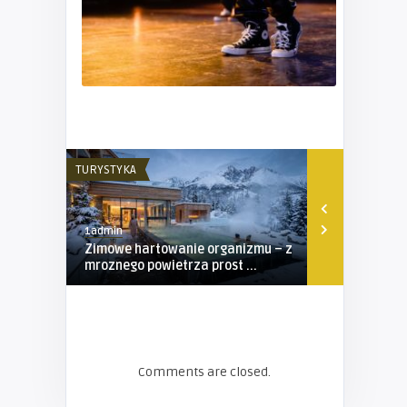
TURYSTYKA
TURYSTYKA
1admin
1admin
Zimowe hartowanie organizmu – z
Obóz sporto
mroznego powietrza prost ...
propozycja 
Comments are closed.