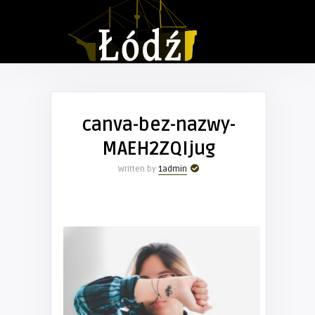
canva-bez-nazwy-
MAEH2ZQIjug
Written by
1admin