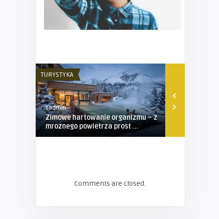
TURYSTYKA
TURYSTYKA
1admin
1admin
Zimowe hartowanie organizmu – z
Obóz sporto
mroznego powietrza prost ...
propozycja 
Comments are closed.