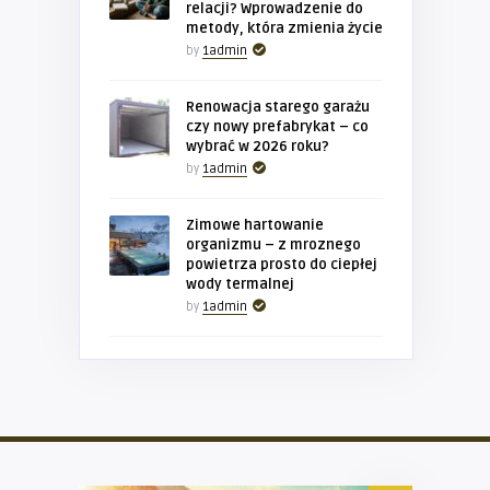
relacji? Wprowadzenie do
metody, która zmienia życie
by
1admin
Renowacja starego garażu
czy nowy prefabrykat – co
wybrać w 2026 roku?
by
1admin
Zimowe hartowanie
organizmu – z mroznego
powietrza prosto do ciepłej
wody termalnej
by
1admin