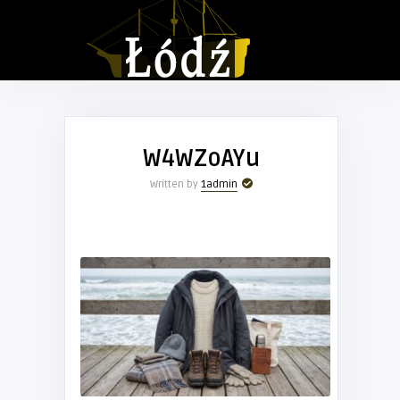
W4WZoAYu
Written by
1admin