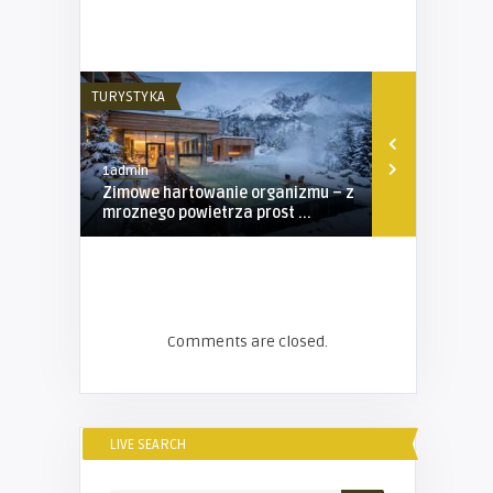
TURYSTYKA
TURYSTYKA
1admin
1admin
Zimowe hartowanie organizmu – z
Obóz sporto
mroznego powietrza prost ...
propozycja 
Comments are closed.
LIVE SEARCH