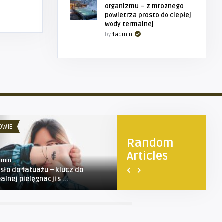
organizmu – z mroznego
powietrza prosto do ciepłej
wody termalnej
by
1admin
OWIE
ZDROWIE
Random
Articles
dmin
1admin
sło do tatuażu – klucz do
Badanie ADOS-2 w Katowicac
alnej pielęgnacji s ...
poznaj kluczowe informacje