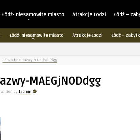
Łódź- niesamowite miasto
Atrakcje Łodzi
Łódź – zab
a
Łódź- niesamowite miasto
Atrakcje Łodzi
Łódź – zabytk
canva-bez-nazwy-MAEGjN0Ddgg
nazwy-MAEGjN0Ddgg
Written by
1admin