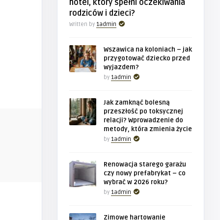
hotel, który spełni oczekiwania
rodziców i dzieci?
Written by
1admin
Wszawica na koloniach – jak
przygotować dziecko przed
wyjazdem?
by
1admin
Jak zamknąć bolesną
przeszłość po toksycznej
BIZNES
BIZNES
relacji? Wprowadzenie do
metody, która zmienia życie
by
1admin
1admin
1admin
promisów
Wszawica na koloniach – jak
Jak zamkną
Renowacja starego garażu
przygotować dziecko przed wy ...
toksycznej r
czy nowy prefabrykat – co
wybrać w 2026 roku?
by
1admin
Zimowe hartowanie