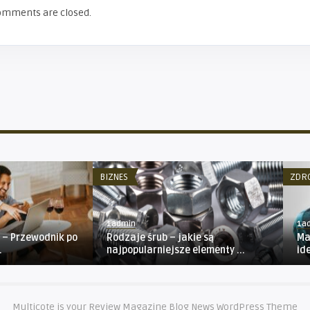
omments are closed.
BIZNES
ZDR
1admin
1a
u – Przewodnik po
Rodzaje śrub – jakie są
Ma
.
najpopularniejsze elementy ...
ide
Multicote is your Review Magazine Blog News WordPress Theme