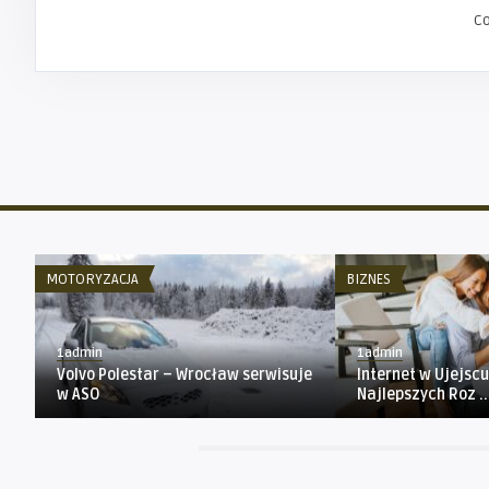
C
MOTORYZACJA
BIZNES
1admin
1admin
Volvo Polestar – Wrocław serwisuje
Internet w Ujejsc
w ASO
Najlepszych Roz ..