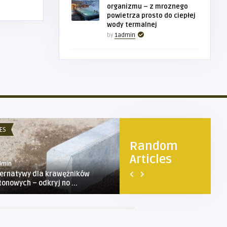
organizmu – z mroznego
powietrza prosto do ciepłej
wody termalnej
by
1admin
ES
TURYSTYKA
Random
Articles
dmin
1admin
ternatywy dla krawężników
Przysłop Miętusi – urokliwa
tonowych – odkryj no ...
przełęcz w Tatrach Zac ...