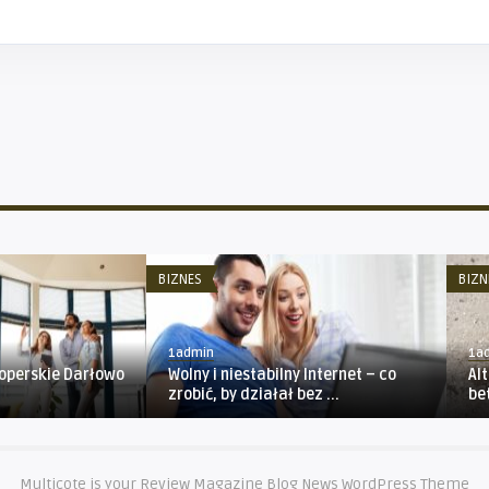
BIZNES
BIZN
1admin
1a
operskie Darłowo
Wolny i niestabilny Internet – co
Al
zrobić, by działał bez ...
be
Multicote is your Review Magazine Blog News WordPress Theme