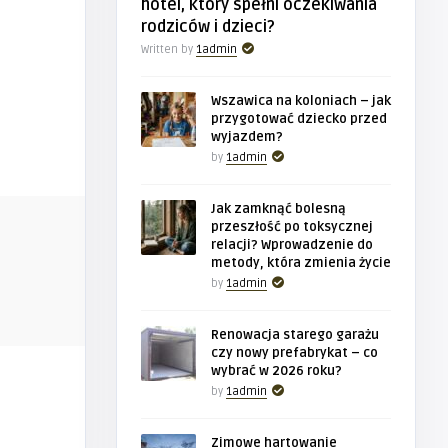
hotel, który spełni oczekiwania
rodziców i dzieci?
Written by
1admin
Wszawica na koloniach – jak
przygotować dziecko przed
wyjazdem?
by
1admin
Jak zamknąć bolesną
BIZNES
BIZNES
przeszłość po toksycznej
relacji? Wprowadzenie do
metody, która zmienia życie
by
1admin
1admin
1admin
promisów
Wszawica na koloniach – jak
Jak zamkną
przygotować dziecko przed wy ...
toksycznej r
Renowacja starego garażu
czy nowy prefabrykat – co
wybrać w 2026 roku?
by
1admin
Zimowe hartowanie