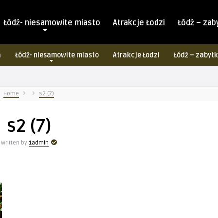
Łódź- niesamowite miasto
Atrakcje Łodzi
Łódź – zab
a
Łódź- niesamowite miasto
Atrakcje Łodzi
Łódź – zabytk
Home
s2 (7)
s2 (7)
Written by
1admin