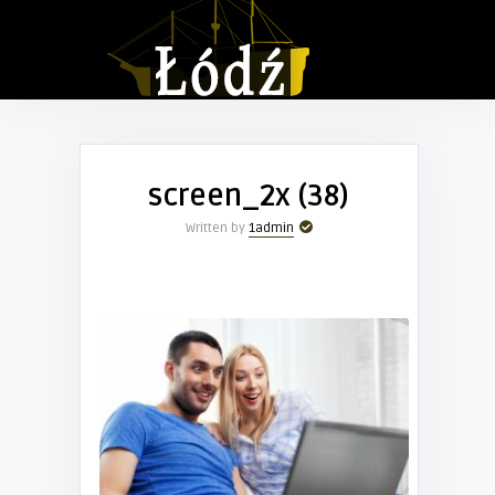
screen_2x (38)
Written by
1admin