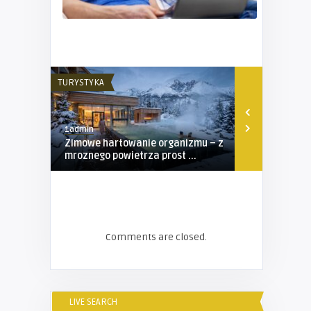
TURYSTYKA
TURYSTYKA
1admin
1admin
Zimowe hartowanie organizmu – z
Obóz sporto
mroznego powietrza prost ...
propozycja 
Comments are closed.
LIVE SEARCH