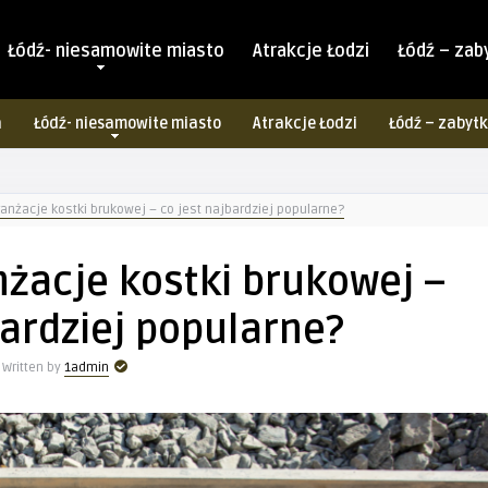
Łódź- niesamowite miasto
Atrakcje Łodzi
Łódź – zab
a
Łódź- niesamowite miasto
Atrakcje Łodzi
Łódź – zabytk
nżacje kostki brukowej – co jest najbardziej popularne?
żacje kostki brukowej –
bardziej popularne?
Written by
1admin