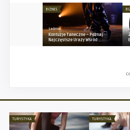
BIZNES
BI
1admin
Kontuzje Taneczne – Poznaj
Najczęstsze Urazy Wśród ...
C
TURYSTYKA
TURYSTYKA