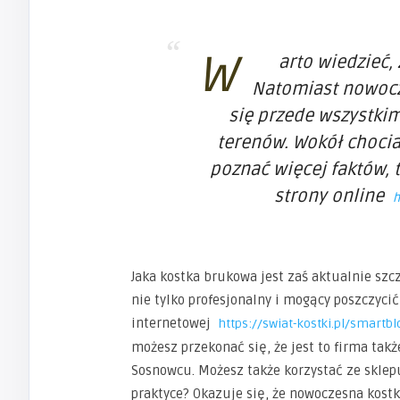
W
arto wiedzieć,
Natomiast nowocz
się przede wszystkim
terenów. Wokół chociaż
poznać więcej faktów, 
strony online
h
Jaka kostka brukowa jest zaś aktualnie szc
nie tylko profesjonalny i mogący poszczyci
internetowej
https://swiat-kostki.pl/smart
możesz przekonać się, że jest to firma takż
Sosnowcu. Możesz także korzystać ze sklepu
praktyce? Okazuje się, że nowoczesna kost