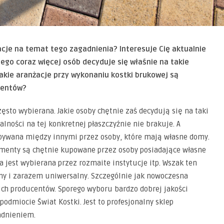
je na temat tego zagadnienia? Interesuje Cię aktualnie
go coraz więcej osób decyduje się właśnie na takie
akie aranżacje przy wykonaniu kostki brukowej są
lientów?
sto wybierana. Jakie osoby chętnie zaś decydują się na taki
lności na tej konkretnej płaszczyźnie nie brakuje. A
bywana między innymi przez osoby, które mają własne domy.
ementy są chętnie kupowane przez osoby posiadające własne
jest wybierana przez rozmaite instytucje itp. Wszak ten
lny i zarazem uniwersalny. Szczególnie jak nowoczesna
ch producentów. Sporego wyboru bardzo dobrej jakości
odmiocie Świat Kostki. Jest to profesjonalny sklep
adnieniem.