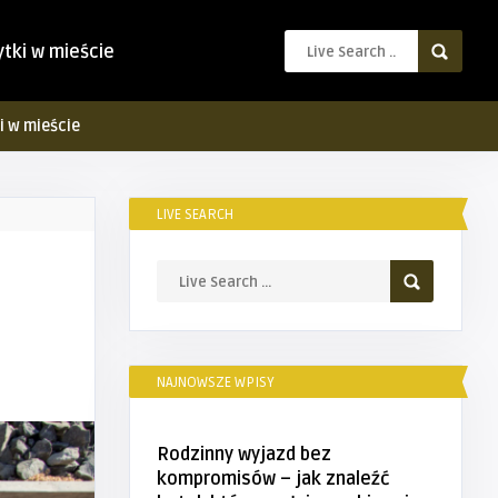
ytki w mieście
i w mieście
LIVE SEARCH
NAJNOWSZE WPISY
Rodzinny wyjazd bez
kompromisów – jak znaleźć