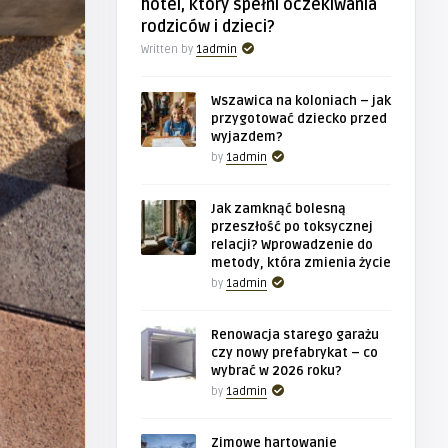
hotel, który spełni oczekiwania
rodziców i dzieci?
Written by
1admin
Wszawica na koloniach – jak
przygotować dziecko przed
wyjazdem?
by
1admin
Jak zamknąć bolesną
przeszłość po toksycznej
relacji? Wprowadzenie do
metody, która zmienia życie
by
1admin
Renowacja starego garażu
czy nowy prefabrykat – co
wybrać w 2026 roku?
by
1admin
Zimowe hartowanie