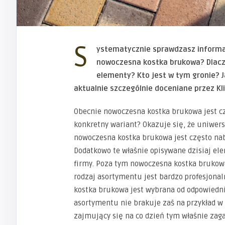
S
ystematycznie sprawdzasz informac
nowoczesna kostka brukowa? Dlacze
elementy? Kto jest w tym gronie? J
aktualnie szczególnie doceniane przez K
Obecnie nowoczesna kostka brukowa jest czę
konkretny wariant? Okazuje się, że uniwersa
nowoczesna kostka brukowa jest często na
Dodatkowo te właśnie opisywane dzisiaj el
firmy. Poza tym nowoczesna kostka brukowa 
rodzaj asortymentu jest bardzo profesjona
kostka brukowa jest wybrana od odpowiedni
asortymentu nie brakuje zaś na przykład w p
zajmujący się na co dzień tym właśnie zag