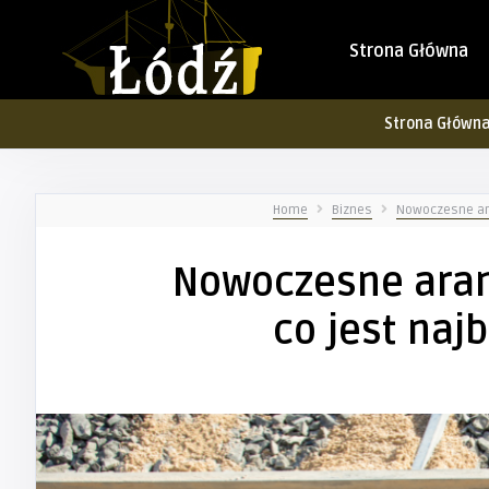
Strona Główna
Strona Główn
Home
Biznes
Nowoczesne ara
Nowoczesne aran
co jest naj