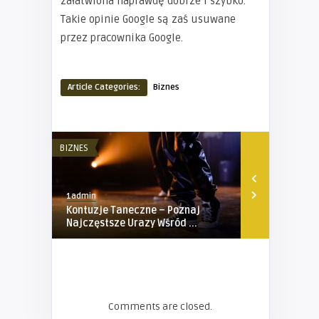
załatwiona naprawdę dobrze i szybko.
Takie opinie Google są zaś usuwane
przez pracownika Google.
Article Categories:
Biznes
BIZNES
BIZNES
1admin
1admin
Kontuzje Taneczne – Poznaj
Złączki, Muf
Najczęstsze Urazy Wśród ...
Elektroopor
Comments are closed.