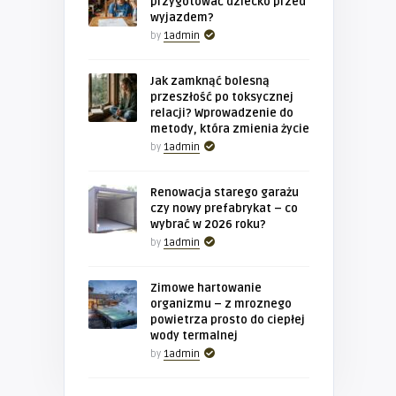
przygotować dziecko przed
wyjazdem?
by
1admin
Jak zamknąć bolesną
przeszłość po toksycznej
relacji? Wprowadzenie do
metody, która zmienia życie
by
1admin
Renowacja starego garażu
czy nowy prefabrykat – co
wybrać w 2026 roku?
by
1admin
Zimowe hartowanie
organizmu – z mroznego
powietrza prosto do ciepłej
wody termalnej
by
1admin