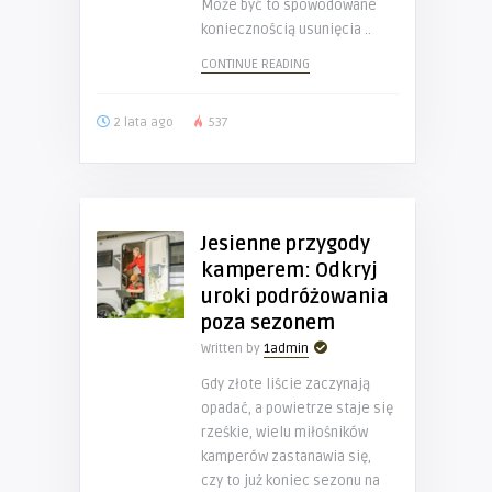
Może być to spowodowane
koniecznością usunięcia ..
CONTINUE READING
2 lata ago
537
Jesienne przygody
kamperem: Odkryj
uroki podróżowania
poza sezonem
Written by
1admin
Gdy złote liście zaczynają
opadać, a powietrze staje się
rześkie, wielu miłośników
kamperów zastanawia się,
czy to już koniec sezonu na