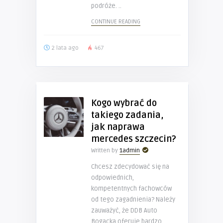
podróże. ..
CONTINUE READING
2 lata ago
467
Kogo wybrać do
takiego zadania,
jak naprawa
mercedes szczecin?
Written by
1admin
Chcesz zdecydować się na
odpowiednich,
kompetentnych fachowców
od tego zagadnienia? Należy
zauważyć, że DDB Auto
Bogacka oferuje bardzo