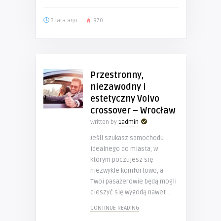
3 lata ago
970
Przestronny,
niezawodny i
estetyczny Volvo
crossover – Wrocław
Written by
1admin
Jeśli szukasz samochodu
idealnego do miasta, w
którym poczujesz się
niezwykle komfortowo, a
Twoi pasażerowie będą mogli
cieszyć się wygodą nawet ..
CONTINUE READING