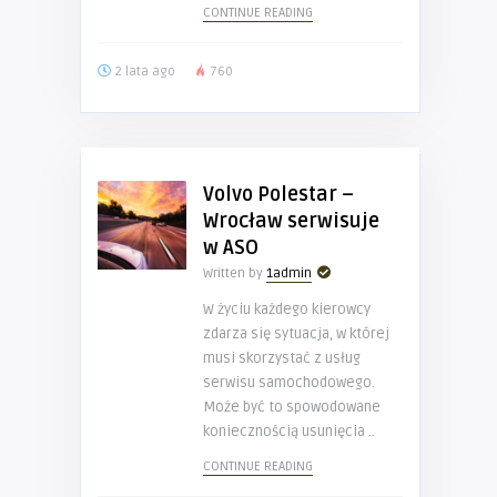
CONTINUE READING
2 lata ago
760
Volvo Polestar –
Wrocław serwisuje
w ASO
Written by
1admin
W życiu każdego kierowcy
zdarza się sytuacja, w której
musi skorzystać z usług
serwisu samochodowego.
Może być to spowodowane
koniecznością usunięcia ..
CONTINUE READING