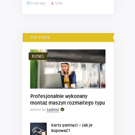
6 lat ago
1194
TOP POSTS
BIZNES
Profesjonalnie wykonany
montaż maszyn rozmaitego typu
Written by
1admin
Karty pamięci – jak je
kupować?