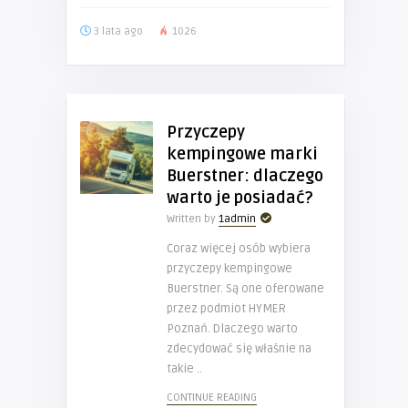
3 lata ago
1026
Przyczepy
kempingowe marki
Buerstner: dlaczego
warto je posiadać?
Written by
1admin
Coraz więcej osób wybiera
przyczepy kempingowe
Buerstner. Są one oferowane
przez podmiot HYMER
Poznań. Dlaczego warto
zdecydować się właśnie na
takie ..
CONTINUE READING