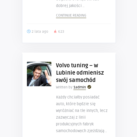
dobrej jakości ..
CONTINUE READING
2 lata ago
623
Volvo tuning – w
Lubinie odmienisz
swój samochód
Written by
1admin
Każdy chciałby posiadać
auto, które będzie się
wyróżniać na tle innych, lecz
zazwyczaj z linii
produkcyjnych fabryk
samochodowych zjeżdżają ..