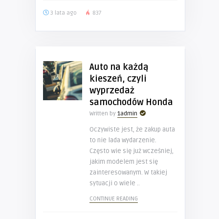
3 lata ago
837
Auto na każdą
kieszeń, czyli
wyprzedaż
samochodów Honda
Written by
1admin
Oczywiste jest, że zakup auta
to nie lada wydarzenie.
Często wie się już wcześniej,
jakim modelem jest się
zainteresowanym. W takiej
sytuacji o wiele ..
CONTINUE READING