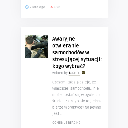
2 lata ago
620
Awaryjne
otwieranie
samochodów w
stresującej sytuacji:
kogo wybrać?
Written by
1admin
Czasami tak się dzieje, że
właściciel samochodu… nie
może dostać się w ogóle do
środka. Z czego się to jednak
bierze w praktyce? Na pewno
jest ..
CONTINUE READING