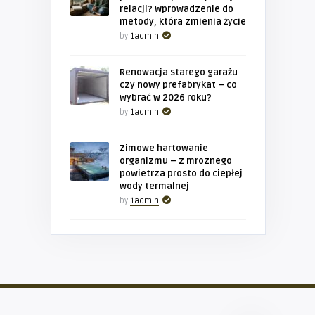
relacji? Wprowadzenie do
metody, która zmienia życie
by
1admin
Renowacja starego garażu
czy nowy prefabrykat – co
wybrać w 2026 roku?
by
1admin
Zimowe hartowanie
organizmu – z mroznego
powietrza prosto do ciepłej
wody termalnej
by
1admin