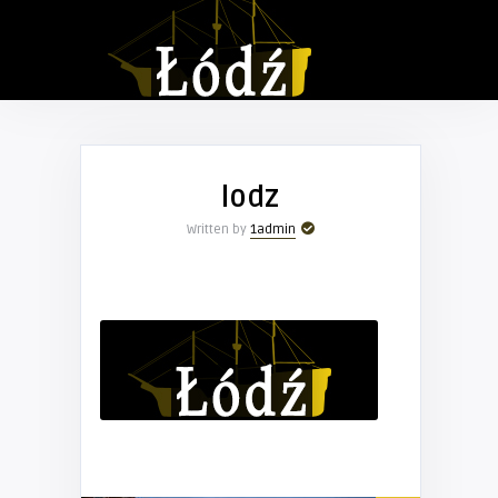
lodz
Written by
1admin