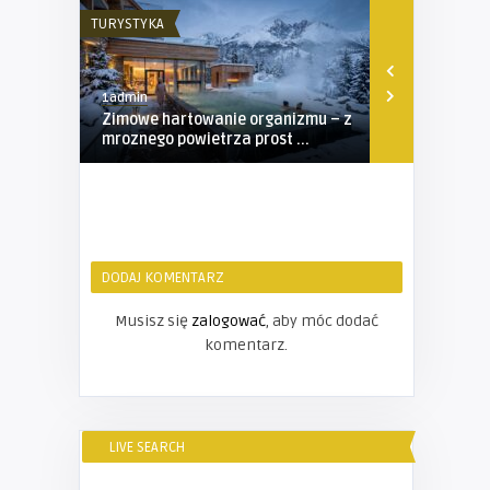
TURYSTYKA
TURYSTYKA
1admin
1admin
Zimowe hartowanie organizmu – z
Obóz sporto
mroznego powietrza prost ...
propozycja 
DODAJ KOMENTARZ
Musisz się
zalogować
, aby móc dodać
komentarz.
LIVE SEARCH