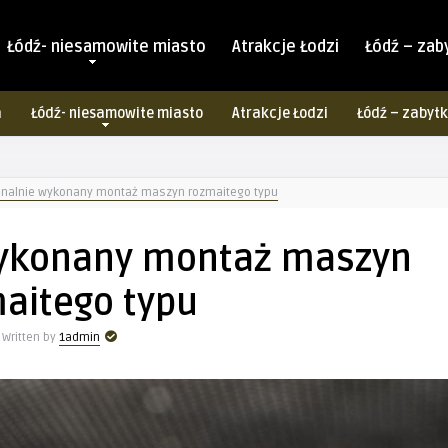
Łódź- niesamowite miasto
Atrakcje Łodzi
Łódź – zab
a
Łódź- niesamowite miasto
Atrakcje Łodzi
Łódź – zabytk
onalnie wykonany montaż maszyn rozmaitego typu
wykonany montaż maszyn
aitego typu
Written by
1admin