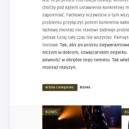
choćby pod kątem ustawienia konkretnej ma
zapominać. Fachowcy oczywiście o tym wszy
problemu przyłączyć potem konkretne kabelk
fachowy montaż nie stanowi żadnego proble
jednak tutaj cały czas nie wszystko. Pamięt
testowe.
Tak, aby po prostu zagwarantowa
niczym w dobrym, szwajcarskim zegarku.
pewność w obrębie tego tematu. Tak właśni
montaż maszyn.
Article Categories:
Biznes
BIZNES
BI