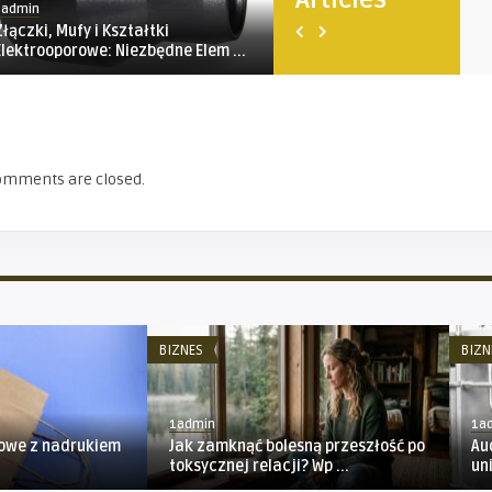
1admin
1admin
Złączki, Mufy i Kształtki
Rodzinny wyjazd bez kom
Elektrooporowe: Niezbędne Elem ...
– jak znaleźć hotel, któ ...
omments are closed.
BIZNES
BIZN
1admin
1a
rowe z nadrukiem
Jak zamknąć bolesną przeszłość po
Au
toksycznej relacji? Wp ...
un