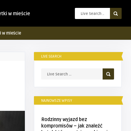
ytki w mieście
i w mieście
LIVE SEARCH
NAJNOWSZE WPISY
Rodzinny wyjazd bez
kompromisów – jak znaleźć