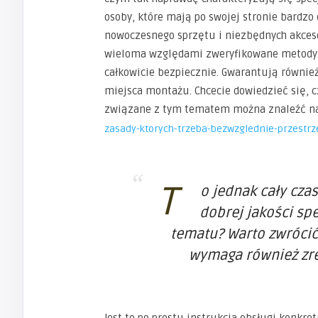
osoby, które mają po swojej stronie bardzo 
nowoczesnego sprzętu i niezbędnych akcesor
wieloma względami zweryfikowane metody. 
całkowicie bezpiecznie. Gwarantują również
miejsca montażu. Chcecie dowiedzieć się, 
związane z tym tematem można znaleźć na
zasady-ktorych-trzeba-bezwzglednie-przestrz
T
o jednak cały cza
dobrej jakości sp
tematu? Warto zwrócić
wymaga również zre
Jest to po prostu instrukcja obsługi konk