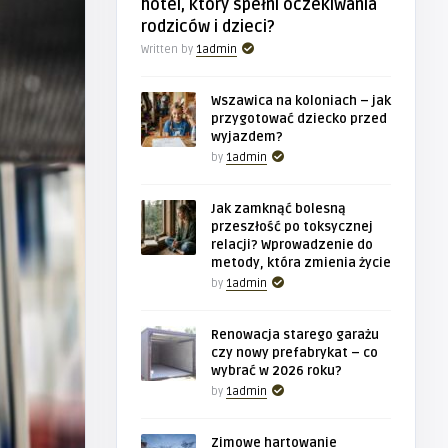
hotel, który spełni oczekiwania
rodziców i dzieci?
Written by
1admin
Wszawica na koloniach – jak
przygotować dziecko przed
wyjazdem?
by
1admin
Jak zamknąć bolesną
przeszłość po toksycznej
relacji? Wprowadzenie do
metody, która zmienia życie
by
1admin
Renowacja starego garażu
czy nowy prefabrykat – co
wybrać w 2026 roku?
by
1admin
Zimowe hartowanie