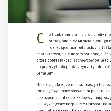
C
o trzeba generalnie zrobić, aby m
profesjonalnie? Musicie niedługo 
realizujące rozmaite usługi z tej
charakteryzują się natomiast specjaliśc
przez dobrej jakości fachowców od tego 
po przeczytaniu poniższego artykułu, kt
tematem.
Nie da się ukryć, że montaż maszyn to pr
musi być wykonany odpowiedni plan itp. Po
lokalizacji, montaż itp. Fachowcy mają ws
jest wykonywany bezpieczny transport na 
czym tak naprawdę charakteryzują się spec