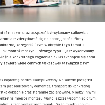
ontaż maszyn oraz urządzeń był wykonany całkowicie
natomiast zdecydować się na dobrej jakości firmy
 konkretnej kategorii? Czym w obrębie tego tematu
i? Jak montaż maszyn – różnego typu – jest wykonywany
właśnie konkretnego zagadnienia? Przekonajcie się sami
óry zawiera wiele cennych wskazówek w związku z tym
oces naprawdę bardzo skomplikowany. Na samym początku
tem jest realizowany demontaż, transport do konkretnej
zystko dokładnie oraz starannie zaplanowane. Między innymi
konkretne miejsce montażu. Warto jeszcze wspomnieć o tym,
jaliści z tego konkretnego tematu. Są to między innymi