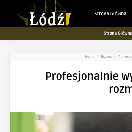
Strona Główna
Strona Główn
Home
Biznes
Profesj
Profesjonalnie 
rozm