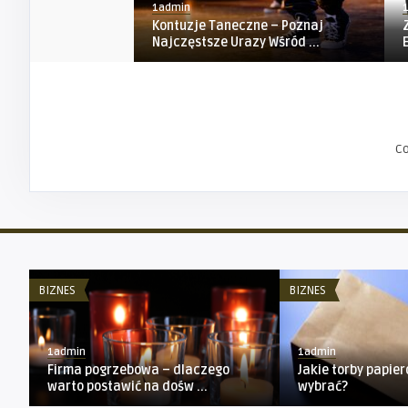
1admin
Kontuzje Taneczne – Poznaj
Najczęstsze Urazy Wśród ...
C
BIZNES
BIZNES
1admin
1admin
Firma pogrzebowa – dlaczego
Jakie torby papie
warto postawić na dośw ...
wybrać?