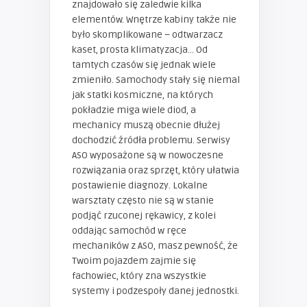
znajdowało się zaledwie kilka
elementów. Wnętrze kabiny także nie
było skomplikowane – odtwarzacz
kaset, prosta klimatyzacja… Od
tamtych czasów się jednak wiele
zmieniło. Samochody stały się niemal
jak statki kosmiczne, na których
pokładzie miga wiele diod, a
mechanicy muszą obecnie dłużej
dochodzić źródła problemu. Serwisy
ASO wyposażone są w nowoczesne
rozwiązania oraz sprzęt, który ułatwia
postawienie diagnozy. Lokalne
warsztaty często nie są w stanie
podjąć rzuconej rękawicy, z kolei
oddając samochód w ręce
mechaników z ASO, masz pewność, że
Twoim pojazdem zajmie się
fachowiec, który zna wszystkie
systemy i podzespoły danej jednostki.