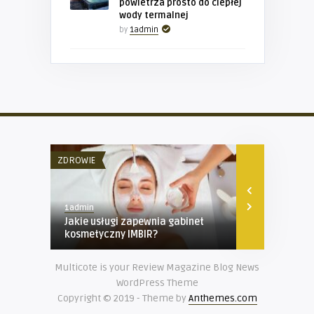
powietrza prosto do ciepłej
wody termalnej
by
1admin
ZDROWIE
BIZNES
1admin
1admin
Jakie usługi zapewnia gabinet
Profesjonal
kosmetyczny IMBIR?
maszyn rozm
Multicote is your Review Magazine Blog News
WordPress Theme
Copyright © 2019 - Theme by
Anthemes.com