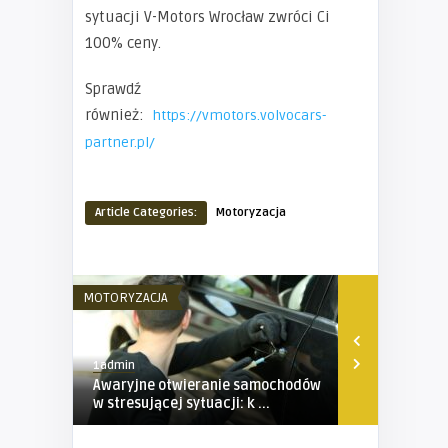
sytuacji V-Motors Wrocław zwróci Ci
100% ceny.
Sprawdź
również:
https://vmotors.volvocars-
partner.pl/
Article Categories:
Motoryzacja
MOTORYZACJA
MOTORYZACJA
1admin
1admin
Awaryjne otwieranie samochodów
Przyczepy 
w stresującej sytuacji: k ...
Buerstner: d